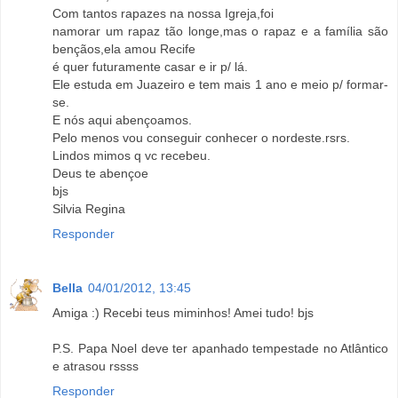
Com tantos rapazes na nossa Igreja,foi
namorar um rapaz tão longe,mas o rapaz e a família são
bençãos,ela amou Recife
é quer futuramente casar e ir p/ lá.
Ele estuda em Juazeiro e tem mais 1 ano e meio p/ formar-
se.
E nós aqui abençoamos.
Pelo menos vou conseguir conhecer o nordeste.rsrs.
Lindos mimos q vc recebeu.
Deus te abençoe
bjs
Silvia Regina
Responder
Bella
04/01/2012, 13:45
Amiga :) Recebi teus miminhos! Amei tudo! bjs
P.S. Papa Noel deve ter apanhado tempestade no Atlântico
e atrasou rssss
Responder